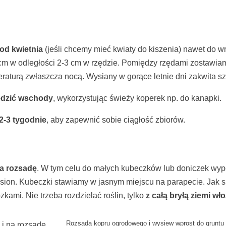
od kwietnia
(jeśli chcemy mieć kwiaty do kiszenia) nawet do wr
-2 cm w odległości 2-3 cm w rzędzie. Pomiędzy rzędami zosta
eraturą zwłaszcza nocą. Wysiany w gorące letnie dni zakwita s
edzić wschody
, wykorzystując świeży koperek np. do kanapki.
2-3 tygodnie
, aby zapewnić sobie ciągłość zbiorów.
a rozsadę
. W tym celu do małych kubeczków lub doniczek wyp
nasion. Kubeczki stawiamy w jasnym miejscu na parapecie. Jak
kami. Nie trzeba rozdzielać roślin, tylko
z całą bryłą ziemi wł
Rozsada kopru ogrodowego i wysiew wprost do gruntu