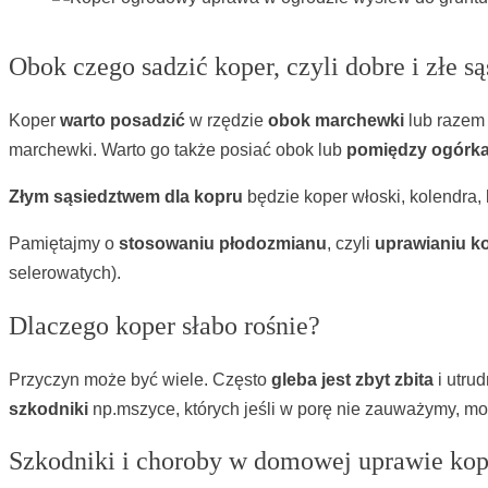
Obok czego sadzić koper, czyli dobre i złe s
Koper
warto posadzić
w rzędzie
obok marchewki
lub razem
marchewki. Warto go także posiać obok lub
pomiędzy ogórkam
Złym sąsiedztwem dla kopru
będzie koper włoski, kolendra, l
Pamiętajmy o
stosowaniu płodozmianu
, czyli
uprawianiu ko
selerowatych).
Dlaczego koper słabo rośnie?
Przyczyn może być wiele. Często
gleba jest zbyt zbita
i utrud
szkodniki
np.mszyce, których jeśli w porę nie zauważymy, m
Szkodniki i choroby w domowej uprawie ko