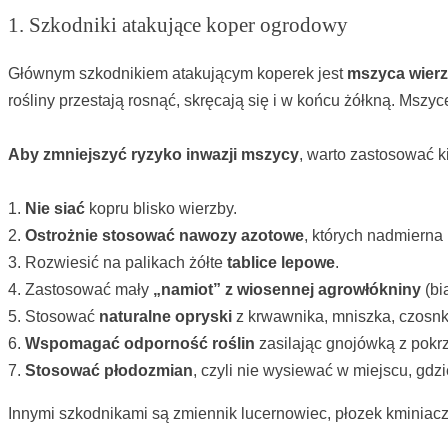
1. Szkodniki atakujące koper ogrodowy
Głównym szkodnikiem atakującym koperek jest
mszyca wier
rośliny przestają rosnąć, skręcają się i w końcu żółkną. Mszy
Aby zmniejszyć ryzyko inwazji mszycy
, warto zastosować k
1.
Nie siać
kopru blisko wierzby.
2.
Ostrożnie stosować nawozy azotowe
, których nadmierna 
3. Rozwiesić na palikach żółte
tablice lepowe
.
4. Zastosować mały
„namiot” z wiosennej agrowłókniny
(bia
5. Stosować
naturalne opryski
z krwawnika, mniszka, czosnku
6.
Wspomagać odporność roślin
zasilając gnojówką z pokr
7.
Stosować płodozmian
, czyli nie wysiewać w miejscu, gdzi
Innymi szkodnikami są zmiennik lucernowiec, płozek kminiac