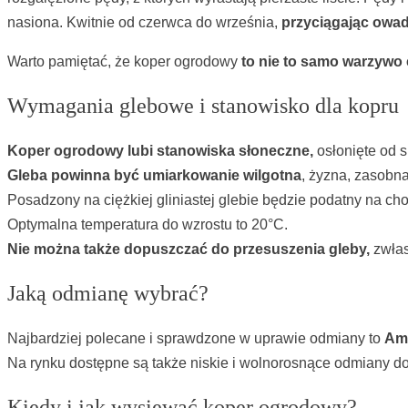
nasiona. Kwitnie od czerwca do września,
przyciągając owad
Warto pamiętać, że koper ogrodowy
to nie to samo warzywo 
Wymagania glebowe i stanowisko dla kopru
Koper ogrodowy lubi stanowiska słoneczne,
osłonięte od s
Gleba powinna być umiarkowanie wilgotna
, żyzna, zasobn
Posadzony na ciężkiej gliniastej glebie będzie podatny na ch
Optymalna temperatura do wzrostu to 20°C.
Nie można także dopuszczać do przesuszenia gleby,
zwłas
Jaką odmianę wybrać?
Najbardziej polecane i sprawdzone w uprawie odmiany to
Amb
Na rynku dostępne są także niskie i wolnorosnące odmiany d
Kiedy i jak wysiewać koper ogrodowy?