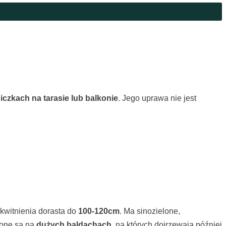
czkach na tarasie lub balkonie
. Jego uprawa nie jest
kwitnienia dorasta do
100-120cm
. Ma sinozielone,
czone są na
dużych baldachach
, na których dojrzewają później