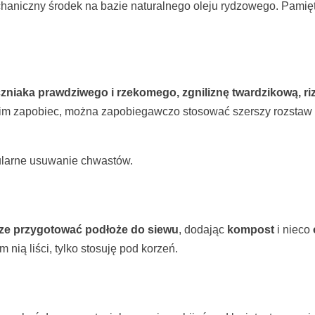
niczny środek na bazie naturalnego oleju rydzowego. Pamięt
czniaka prawdziwego i rzekomego,
zgniliznę twardzikową, r
by im zapobiec, można zapobiegawczo stosować szerszy rozstaw 
gularne usuwanie chwastów.
ze przygotować podłoże do siewu
, dodając
kompost
i nieco
 nią liści, tylko stosuję pod korzeń.