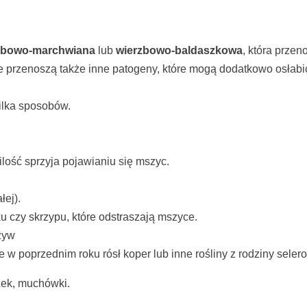
zbowo-marchwiana
lub
wierzbowo-baldaszkowa
, która przen
ce przenoszą także inne patogeny, które mogą dodatkowo osłabić
ilka sposobów.
ilość sprzyja pojawianiu się mszyc.
łej).
 czy skrzypu, które odstraszają mszyce.
zyw
e w poprzednim roku rósł koper lub inne rośliny z rodziny seler
zek, muchówki.