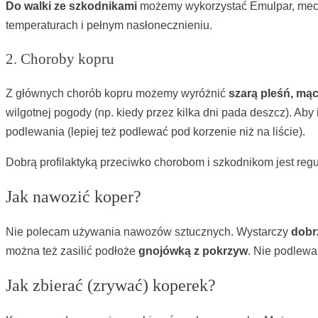
Do walki ze szkodnikami
możemy wykorzystać Emulpar, mecha
temperaturach i pełnym nasłonecznieniu.
2. Choroby kopru
Z głównych chorób kopru możemy wyróżnić
szarą pleśń, mą
wilgotnej pogody (np. kiedy przez kilka dni pada deszcz). A
podlewania (lepiej też podlewać pod korzenie niż na liście).
Dobrą profilaktyką przeciwko chorobom i szkodnikom jest re
Jak nawozić koper?
Nie polecam używania nawozów sztucznych. Wystarczy
dobr
można też zasilić podłoże
gnojówką z pokrzyw
. Nie podlewam
Jak zbierać (zrywać) koperek?