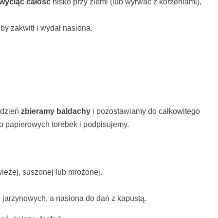
wyciąć całość
nisko przy ziemi (lub wyrwać z korzeniami),
by zakwitł i wydał nasiona.
 dzień
zbieramy baldachy
i pozostawiamy do całkowitego
o papierowych torebek i podpisujemy.
ieżej, suszonej lub mrożonej.
p jarzynowych, a nasiona do dań z kapustą.