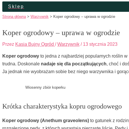
Sklep
Strona główna
Warzywnik
Koper ogrodowy – uprawa w ogrodzie
Koper ogrodowy – uprawa w ogrodzie
Przez
Kasia Bujny Ogród
/
Warzywnik
/
13 stycznia 2023
Koper ogrodowy
to jedna z najbardziej popularnych roślin 
trudna. Doskonale
nadaje się dla początkujących
, choć i d
Ja jednak nie wyobrażam sobie bez niego warzywnika i gorąc
Wiosenny zbiór koperku
Krótka charakterystyka kopru ogrodowego
Koper ogrodowy (Anethum graveolens)
to gatunek z rodzi
rozgałęzione pędy, z których wyrastają pierzaste liście. Pędy 