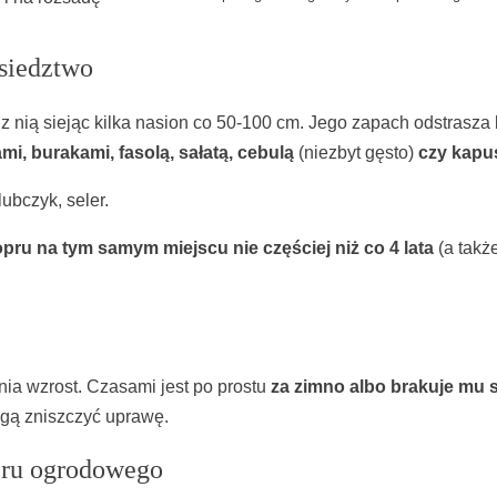
ąsiedztwo
 z nią siejąc kilka nasion co 50-100 cm. Jego zapach odstras
i, burakami, fasolą, sałatą, cebulą
(niezbyt gęsto)
czy kapu
ubczyk, seler.
pru na tym samym miejscu nie częściej niż co 4 lata
(a takż
nia wzrost. Czasami jest po prostu
za zimno albo brakuje mu 
ogą zniszczyć uprawę.
pru ogrodowego