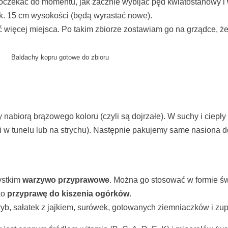
zekać do momentu, jak zacznie wybijać pęd kwiatostanowy i
ok. 15 cm wysokości (będą wyrastać nowe).
 więcej miejsca. Po takim zbiorze zostawiam go na grządce, że
Baldachy kopru gotowe do zbioru
 nabiorą brązowego koloru (czyli są dojrzałe). W suchy i ciepły
w tunelu lub na strychu). Następnie pakujemy same nasiona d
ystkim
warzywo przyprawowe
. Można go stosować w formie św
ko
przyprawę do kiszenia ogórków
.
ryb, sałatek z jajkiem, surówek, gotowanych ziemniaczków i zu