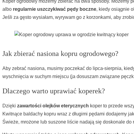
Koper ogrodowy możemy zbierać na dwa sposoby. Możemy poc
albo
regularnie uszczykiwać pędy boczne
, kiedy osiągnie 
Jeśli za gęsto wysiałam, wyrywam go z korzonkami, aby zrobić
Jak zbierać nasiona kopru ogrodowego?
Aby zebrać nasiona, musimy poczekać do lipca-sierpnia, kiedy
wyschnięcia w suchym miejscu (ja dosuszam związane pęczki 
Dlaczego warto uprawiać koperek?
Dzięki
zawartości olejków eterycznych
koper to przede wsz
Kwitnące baldachy kopru wraz z długimi pędami dodajemy ja
Świeże, mrożone lub suszone liście nadają się doskonale do 