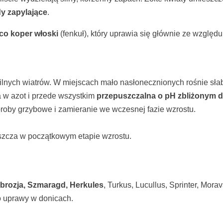
y zapylające
.
co koper włoski
(fenkuł), który uprawia się głównie ze względu
ilnych wiatrów. W miejscach mało nasłonecznionych rośnie sła
a w azot i przede wszystkim
przepuszczalna o pH zbliżonym d
oroby grzybowe i zamieranie we wczesnej fazie wzrostu.
zcza w początkowym etapie wzrostu.
rozja, Szmaragd, Herkules
, Turkus, Lucullus, Sprinter, Mora
o uprawy w donicach.