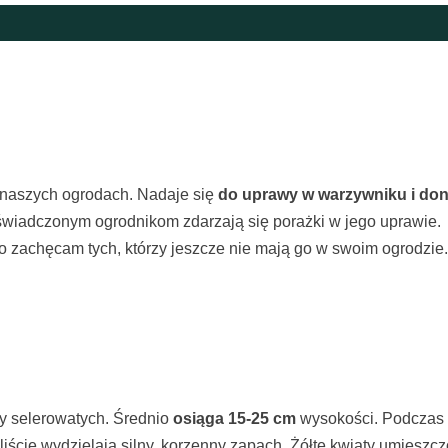
w naszych ogrodach. Nadaje się
do uprawy w warzywniku i doni
oświadczonym ogrodnikom zdarzają się porażki w jego uprawie.
o zachęcam tych, którzy jeszcze nie mają go w swoim ogrodzie.
ny selerowatych. Średnio
osiąga 15-25 cm
wysokości. Podczas 
i liście wydzielają silny, korzenny zapach. Żółte kwiaty umiesz