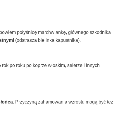
za bowiem połyśnicę marchwiankę, głównego szkodnika
stnymi
(odstrasza bielinka kapustnika).
e rok po roku po koprze włoskim, selerze i innych
słońca
. Przyczyną zahamowania wzrostu mogą być też