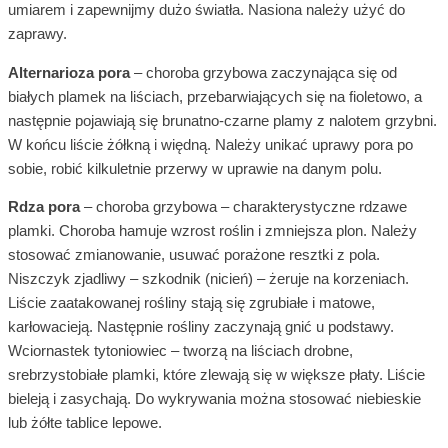
umiarem i zapewnijmy dużo światła. Nasiona należy użyć do
zaprawy.
Alternarioza pora
– choroba grzybowa zaczynająca się od
białych plamek na liściach, przebarwiających się na fioletowo, a
następnie pojawiają się brunatno-czarne plamy z nalotem grzybni.
W końcu liście żółkną i więdną. Należy unikać uprawy pora po
sobie, robić kilkuletnie przerwy w uprawie na danym polu.
Rdza pora
– choroba grzybowa – charakterystyczne rdzawe
plamki. Choroba hamuje wzrost roślin i zmniejsza plon. Należy
stosować zmianowanie, usuwać porażone resztki z pola.
Niszczyk zjadliwy – szkodnik (nicień) – żeruje na korzeniach.
Liście zaatakowanej rośliny stają się zgrubiałe i matowe,
karłowacieją. Następnie rośliny zaczynają gnić u podstawy.
Wciornastek tytoniowiec – tworzą na liściach drobne,
srebrzystobiałe plamki, które zlewają się w większe płaty. Liście
bieleją i zasychają. Do wykrywania można stosować niebieskie
lub żółte tablice lepowe.