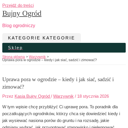
Przejdź do treści
Bujny Ogród
Blog ogrodniczy
KATEGORIE
KATEGORIE
Sklep
Strona główna
Warzywnik
Uprawa pora w ogrodzie – kiedy i jak siać, sadzić i zimować?
Uprawa pora w ogrodzie – kiedy i jak siać, sadzić i
zimować?
Przez
Kasia Bujny Ogród
/
Warzywnik
/
18 stycznia 2026
W tym wpisie chcę przybliżyć Ci uprawę pora. To poradnik dla
poczatkujących ogrodników, którzy chca się dowiedzieć kiedy i
jak wysiewać nasiona porów do gruntu i na rozsadę, jakie
odmiany wybrać, jak przygotować stanowisko i pielęgnować