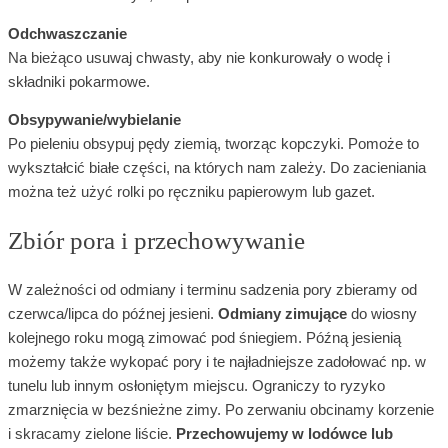
Odchwaszczanie
Na bieżąco usuwaj chwasty, aby nie konkurowały o wodę i
składniki pokarmowe.
Obsypywanie/wybielanie
Po pieleniu obsypuj pędy ziemią, tworząc kopczyki. Pomoże to
wykształcić białe części, na których nam zależy. Do zacieniania
można też użyć rolki po ręczniku papierowym lub gazet.
Zbiór pora i przechowywanie
W zależności od odmiany i terminu sadzenia pory zbieramy od
czerwca/lipca do późnej jesieni.
Odmiany zimujące
do wiosny
kolejnego roku mogą zimować pod śniegiem. Późną jesienią
możemy także wykopać pory i te najładniejsze zadołować np. w
tunelu lub innym osłoniętym miejscu. Ograniczy to ryzyko
zmarznięcia w bezśnieżne zimy. Po zerwaniu obcinamy korzenie
i skracamy zielone liście.
Przechowujemy w lodówce lub