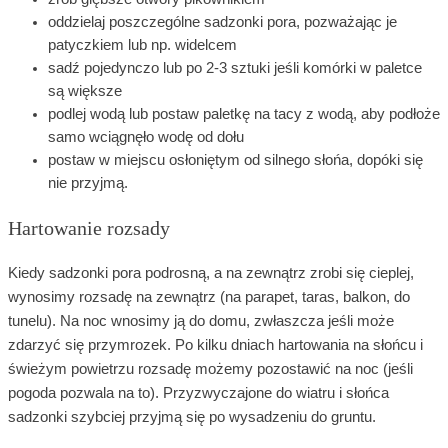
oddzielaj poszczególne sadzonki pora, pozważając je
patyczkiem lub np. widelcem
sadź pojedynczo lub po 2-3 sztuki jeśli komórki w paletce
są większe
podlej wodą lub postaw paletkę na tacy z wodą, aby podłoże
samo wciągnęło wodę od dołu
postaw w miejscu osłoniętym od silnego słońa, dopóki się
nie przyjmą.
Hartowanie rozsady
Kiedy sadzonki pora podrosną, a na zewnątrz zrobi się cieplej,
wynosimy rozsadę na zewnątrz (na parapet, taras, balkon, do
tunelu). Na noc wnosimy ją do domu, zwłaszcza jeśli może
zdarzyć się przymrozek. Po kilku dniach hartowania na słońcu i
świeżym powietrzu rozsadę możemy pozostawić na noc (jeśli
pogoda pozwala na to). Przyzwyczajone do wiatru i słońca
sadzonki szybciej przyjmą się po wysadzeniu do gruntu.