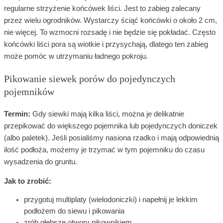
regularne strzyżenie końcówek liści. Jest to zabieg zalecany
przez wielu ogrodników. Wystarczy ściąć końcówki o około 2 cm,
nie więcej. To wzmocni rozsadę i nie będzie się pokładać. Często
końcówki liści pora są wiotkie i przysychają, dlatego ten zabieg
może pomóc w utrzymaniu ładnego pokroju.
Pikowanie siewek porów do pojedynczych
pojemników
Termin:
Gdy siewki mają kilka liści, można je delikatnie
przepikować do większego pojemnika lub pojedynczych doniczek
(albo paletek). Jeśli posialiśmy nasiona rzadko i mają odpowiednią
ilość podłoża, możemy je trzymać w tym pojemniku do czasu
wysadzenia do gruntu.
Jak to zrobić:
przygotuj multiplaty (wielodoniczki) i napełnij je lekkim
podłożem do siewu i pikowania
zrób głębsze otwory pikownikiem