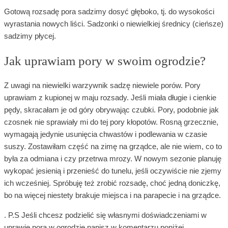
Gotową rozsadę pora sadzimy dosyć głęboko, tj. do wysokości
wyrastania nowych liści. Sadzonki o niewielkiej średnicy (cieńsze)
sadzimy płycej.
Jak uprawiam pory w swoim ogrodzie?
Z uwagi na niewielki warzywnik sadzę niewiele porów. Pory
uprawiam z kupionej w maju rozsady. Jeśli miała długie i cienkie
pędy, skracałam je od góry obrywając czubki. Pory, podobnie jak
czosnek nie sprawiały mi do tej pory kłopotów. Rosną grzecznie,
wymagają jedynie usunięcia chwastów i podlewania w czasie
suszy. Zostawiłam część na zimę na grządce, ale nie wiem, co to
była za odmiana i czy przetrwa mrozy. W nowym sezonie planuję
wykopać jesienią i przenieść do tunelu, jeśli oczywiście nie zjemy
ich wcześniej. Spróbuję też zrobić rozsadę, choć jedną doniczkę,
bo na więcej niestety brakuje miejsca i na parapecie i na grządce.
. P.S Jeśli chcesz podzielić się własnymi doświadczeniami w
uprawie pora w ogrodzie napisz w komentarzu poniżej.