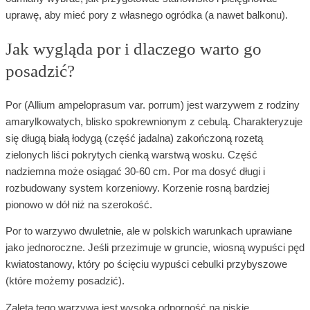
uprawę, aby mieć pory z własnego ogródka (a nawet balkonu).
Jak wygląda por i dlaczego warto go
posadzić?
Por (Allium ampeloprasum var. porrum) jest warzywem z rodziny
amarylkowatych, blisko spokrewnionym z cebulą. Charakteryzuje
się długą białą łodygą (część jadalna) zakończoną rozetą
zielonych liści pokrytych cienką warstwą wosku. Część
nadziemna może osiągać 30-60 cm. Por ma dosyć długi i
rozbudowany system korzeniowy. Korzenie rosną bardziej
pionowo w dół niż na szerokość.
Por to warzywo dwuletnie, ale w polskich warunkach uprawiane
jako jednoroczne. Jeśli przezimuje w gruncie, wiosną wypuści pęd
kwiatostanowy, który po ścięciu wypuści cebulki przybyszowe
(które możemy posadzić).
Zaletą tego warzywa jest wysoka odporność na niskie