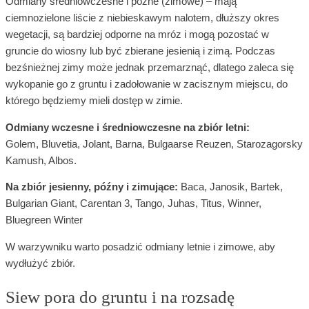
Odmiany średniowczesne i późne (zimowe) – mają
ciemnozielone liście z niebieskawym nalotem, dłuższy okres
wegetacji, są bardziej odporne na mróz i mogą pozostać w
gruncie do wiosny lub być zbierane jesienią i zimą. Podczas
bezśnieżnej zimy może jednak przemarznąć, dlatego zaleca się
wykopanie go z gruntu i zadołowanie w zacisznym miejscu, do
którego będziemy mieli dostęp w zimie.
Odmiany wczesne i średniowczesne na zbiór letni:
Golem, Bluvetia, Jolant, Barna, Bulgaarse Reuzen, Starozagorsky
Kamush, Albos.
Na zbiór jesienny, późny i zimujące:
Baca, Janosik, Bartek,
Bulgarian Giant, Carentan 3, Tango, Juhas, Titus, Winner,
Bluegreen Winter
W warzywniku warto posadzić odmiany letnie i zimowe, aby
wydłużyć zbiór.
Siew pora do gruntu i na rozsadę