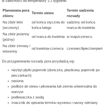
w zależności od temperatury 1-2 tygodnie.
Planowana pora
Termin sadzenia
Termin siewu
zbioru
rozsady
Na zbiór letni
od końca stycznia do
sadzimy od końca
(wczesny)
końca lutego
marca do kwietnia
Na zbiór jesienny
od marca do kwietnia
w maju/czerwcu
(późny)
Na zbiór zimowy i
od kwietnia-czerwca
czerwiec/lipiec/sierpień
wiosenny
Do przygotowania rozsady pora przydadzą się:
niezbyt płytki pojemnik (doniczka, plastkowy pojemnik po
pieczarkach)
nasiona
podłoże do siewu i pikowania lub ziemia uniwersalna do
warzyw
podlewaczka z wodą
znacznik do opisania terminu wysiewu i nazwy odmiany