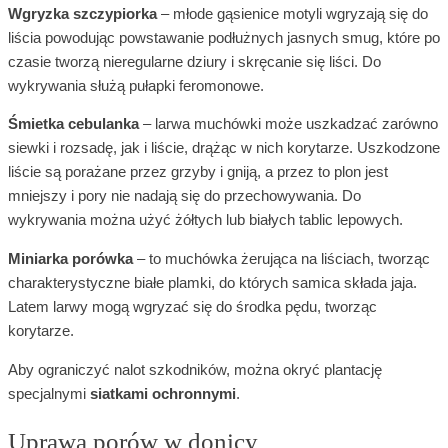
Wgryzka szczypiorka
– młode gąsienice motyli wgryzają się do
liścia powodując powstawanie podłużnych jasnych smug, które po
czasie tworzą nieregularne dziury i skręcanie się liści. Do
wykrywania służą pułapki feromonowe.
Śmietka cebulanka
– larwa muchówki może uszkadzać zarówno
siewki i rozsadę, jak i liście, drążąc w nich korytarze. Uszkodzone
liście są porażane przez grzyby i gniją, a przez to plon jest
mniejszy i pory nie nadają się do przechowywania. Do
wykrywania można użyć żółtych lub białych tablic lepowych.
Miniarka porówka
– to muchówka żerująca na liściach, tworząc
charakterystyczne białe plamki, do których samica składa jaja.
Latem larwy mogą wgryzać się do środka pędu, tworząc
korytarze.
Aby ograniczyć nalot szkodników, można okryć plantację
specjalnymi
siatkami ochronnymi
.
Uprawa porów w donicy