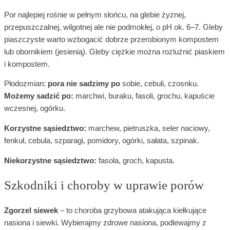
Por najlepiej rośnie w pełnym słońcu, na glebie żyznej,
przepuszczalnej, wilgotnej ale nie podmokłej, o pH ok. 6–7. Gleby
piaszczyste warto wzbogacić dobrze przerobionym kompostem
lub obornikiem (jesienią). Gleby ciężkie można rozluźnić piaskiem
i kompostem.
Płodozmian:
pora nie sadzimy po
sobie, cebuli, czosnku.
Możemy sadzić po:
marchwi, buraku, fasoli, grochu, kapuście
wczesnej, ogórku.
Korzystne sąsiedztwo:
marchew, pietruszka, seler naciowy,
fenkuł, cebula, szparagi, pomidory, ogórki, sałata, szpinak.
Niekorzystne sąsiedztwo:
fasola, groch, kapusta.
Szkodniki i choroby w uprawie porów
Zgorzel siewek
– to choroba grzybowa atakująca kiełkujące
nasiona i siewki. Wybierajmy zdrowe nasiona, podlewajmy z