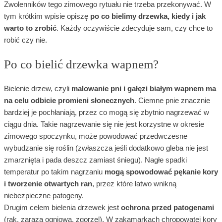
Zwolenników tego zimowego rytuału nie trzeba przekonywać. W
tym krótkim wpisie opiszę
po co bielimy drzewka, kiedy i jak
warto to zrobić
. Każdy oczywiście zdecyduje sam, czy chce to
robić czy nie.
Po co bielić drzewka wapnem?
Bielenie drzew, czyli
malowanie pni i gałęzi białym wapnem
ma
na celu odbicie promieni słonecznych
. Ciemne pnie znacznie
bardziej je pochłaniają, przez co mogą się zbytnio nagrzewać w
ciągu dnia. Takie nagrzewanie się nie jest korzystne w okresie
zimowego spoczynku, może powodować przedwczesne
wybudzanie się roślin (zwłaszcza jeśli dodatkowo gleba nie jest
zmarznięta i pada deszcz zamiast śniegu). Nagłe spadki
temperatur po takim nagrzaniu
mogą spowodować pękanie kory
i tworzenie otwartych ran
, przez które łatwo wnikną
niebezpieczne patogeny.
Drugim celem bielenia drzewek jest
ochrona przed patogenami
(rak, zaraza ogniowa, zgorzel). W zakamarkach chropowatej kory