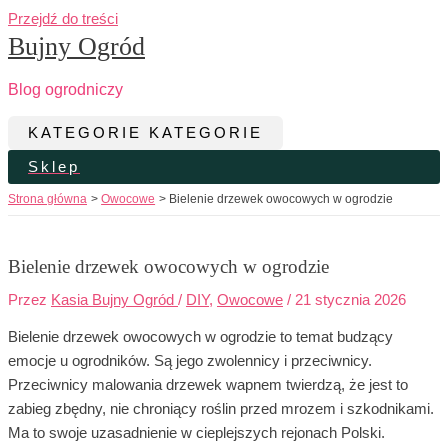
Przejdź do treści
Bujny Ogród
Blog ogrodniczy
KATEGORIE
KATEGORIE
Sklep
Strona główna
Owocowe
Bielenie drzewek owocowych w ogrodzie
Bielenie drzewek owocowych w ogrodzie
Przez
Kasia Bujny Ogród
/
DIY
,
Owocowe
/
21 stycznia 2026
Bielenie drzewek owocowych w ogrodzie to temat budzący
emocje u ogrodników. Są jego zwolennicy i przeciwnicy.
Przeciwnicy malowania drzewek wapnem twierdzą, że jest to
zabieg zbędny, nie chroniący roślin przed mrozem i szkodnikami.
Ma to swoje uzasadnienie w cieplejszych rejonach Polski.