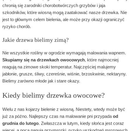
chronią się zarodniki chorobotwórczych grzybów i jaja
szkodników, które wiosną mogą zaatakować nasze drzewka. Nie
jest to głównym celem bielenia, ale może przy okazji ograniczyć
ryzyko chorób.
Jakie drzewa bielimy zimą?
Nie wszystkie rośliny w ogrodzie wymagają malowania wapnem.
Skupiamy się na drzewkach owocowych
, które najmocniej
reagują na zimowe skoki temperatur. Najczęściej malujemy
jabłonie, grusze, śliwy, czereśnie, wiśnie, brzoskwinie, nektaryny.
Bielimy zarówno młode jak i stare okazy.
Kiedy bielimy drzewka owocowe?
Wielu z nas kojarzy bielenie z wiosną. Niestety, wtedy może być
już za późno. Najlepszy czas na malowanie pni przypada
od
grudnia do lutego
. Zwłaszcza w lutym, kiedy słońca jest coraz
więcej, a nocą panują przymrozki, ryzyko uszkodzeń mrozowych