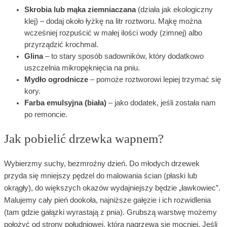
Skrobia lub mąka ziemniaczana
(działa jak ekologiczny
klej) – dodaj około łyżkę na litr roztworu. Mąkę można
wcześniej rozpuścić w małej ilości wody (zimnej) albo
przyrządzić krochmal.
Glina
– to stary sposób sadowników, który dodatkowo
uszczelnia mikropęknięcia na pniu.
Mydło ogrodnicze
– pomoże roztworowi lepiej trzymać się
kory.
Farba emulsyjna (biała)
– jako dodatek, jeśli została nam
po remoncie.
Jak pobielić drzewka wapnem?
Wybierzmy suchy, bezmroźny dzień. Do młodych drzewek
przyda się mniejszy pędzel do malowania ścian (płaski lub
okrągły), do większych okazów wydajniejszy będzie „ławkowiec”.
Malujemy cały pień dookoła, najniższe gałęzie i ich rozwidlenia
(tam gdzie gałązki wyrastają z pnia). Grubszą warstwę możemy
położyć od strony południowej, która nagrzewa się mocniej. Jeśli