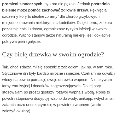
promieni słonecznych
, by kora nie pękała. Jednak
pośrednio
bielenie może pomóc zachować zdrowie drzew.
Pęknięcia i
szczeliny kory to idealne „bramy” dla chorób grzybowych i
miejsce zimowania niektórych szkodników. Dzięki temu, że kora
pozostaje cała i zdrowa, ograniczasz ryzyko infekcji w swoim
ogrodzie. Wapno stanowi także naturalną barierę, jeśli dokładnie
pokrywa pień i gałęzie.
Czy bielę drzewka w swoim ogrodzie?
Tak, choć zdarza mi się spóźnić z zabiegiem, jak np. w tym roku.
Styczniowe dni były bardzo mroźne i śnieżne. Czekam na odwilż i
wtedy na pewno pomaluję swoje drzewka wapnem. Nie używam
farby emulsyjnej i dodatków zagęszczających. Do tej pory
stosowałam po prostu gęstszy roztwór wapna z wodą. Robię to
powoli i stopniowo dosypuję wapno do wody, unikając wdychania i
zatarcia oczu unoszącym się w powietrzu wapnem (warto
założyć okulary).