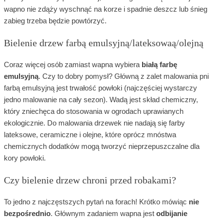
wapno nie zdąży wyschnąć na korze i spadnie deszcz lub śnieg
zabieg trzeba będzie powtórzyć.
Bielenie drzew farbą emulsyjną/lateksowaą/olejną
Coraz więcej osób zamiast wapna wybiera
białą farbę
emulsyjną
. Czy to dobry pomysł? Główną z zalet malowania pni
farbą emulsyjną jest trwałość powłoki (najczęściej wystarczy
jedno malowanie na cały sezon). Wadą jest skład chemiczny,
który zniechęca do stosowania w ogrodach uprawianych
ekologicznie. Do malowania drzewek nie nadają się farby
lateksowe, ceramiczne i olejne, które oprócz mnóstwa
chemicznych dodatków mogą tworzyć nieprzepuszczalne dla
kory powłoki.
Czy bielenie drzew chroni przed robakami?
To jedno z najczęstszych pytań na forach! Krótko mówiąc
nie
bezpośrednio
. Głównym zadaniem wapna jest
odbijanie