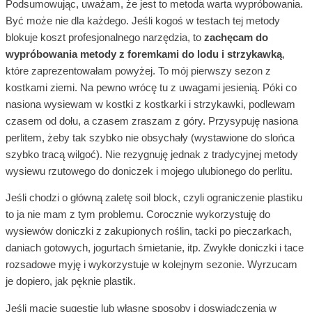
Podsumowując, uważam, że jest to metoda warta wypróbowania.
Być może nie dla każdego. Jeśli kogoś w testach tej metody
blokuje koszt profesjonalnego narzędzia, to
zachęcam do
wypróbowania metody z foremkami do lodu i strzykawką
,
które zaprezentowałam powyżej. To mój pierwszy sezon z
kostkami ziemi. Na pewno wrócę tu z uwagami jesienią. Póki co
nasiona wysiewam w kostki z kostkarki i strzykawki, podlewam
czasem od dołu, a czasem zraszam z góry. Przysypuję nasiona
perlitem, żeby tak szybko nie obsychały (wystawione do slońca
szybko tracą wilgoć). Nie rezygnuję jednak z tradycyjnej metody
wysiewu rzutowego do doniczek i mojego ulubionego do perlitu.
Jeśli chodzi o główną zaletę soil block, czyli ograniczenie plastiku
to ja nie mam z tym problemu. Corocznie wykorzystuję do
wysiewów doniczki z zakupionych roślin, tacki po pieczarkach,
daniach gotowych, jogurtach śmietanie, itp. Zwykłe doniczki i tace
rozsadowe myję i wykorzystuje w kolejnym sezonie. Wyrzucam
je dopiero, jak pęknie plastik.
Jeśli macie sugestie lub własne sposoby i doswiadczenia w