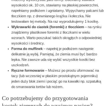
wysokości ok. 10 cm, stawiamy na płaskiej powierzchni,
napełniamy podłożem i ugniatamy. Wypychamy palcami lub
tłoczkiem np. z drewnianego krążka i kołeczka. Nie
testowałam tej metody. Na raz wyprodukujemy 1 kostkę.
Wykrawarki do ciastek (foremki) z tłoczkiem
– na rynku
znajdziemy plastikowe foremki z tłoczkami w wielu
wzorach. Warto poszukać takich okrągłych o odpowiedniej
wysokości i średnicy.
Forma do muffinek
– napełnij je podłożem następnie
delikatnie ją wybij. Pamiętaj, że ziemia musi być bardzo
lepka. Nie zawsze uda się wybić wszystkie kostki bez
uszkodzeń.
Ręczne formowanie
– Możesz po prostu uformować na
tacy (lub wczesniej w płaskim prostokątnym pojemniku)
jeden duży blok ziemi i pociąć go na kawałki np. szpatułką
do smarowania tortów lub nożem.
Co potrzebujemy do przygotowania
kostek ziemnych do wysiewu nasion?