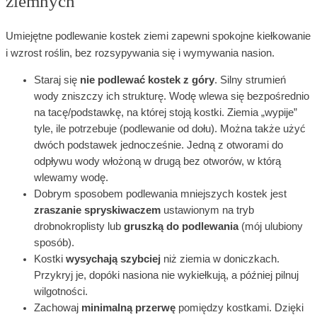
ziemnych
Umiejętne podlewanie kostek ziemi zapewni spokojne kiełkowanie
i wzrost roślin, bez rozsypywania się i wymywania nasion.
Staraj się
nie podlewać kostek z góry
. Silny strumień
wody zniszczy ich strukturę. Wodę wlewa się bezpośrednio
na tacę/podstawkę, na której stoją kostki. Ziemia „wypije”
tyle, ile potrzebuje (podlewanie od dołu). Można także użyć
dwóch podstawek jednocześnie. Jedną z otworami do
odpływu wody włożoną w drugą bez otworów, w którą
wlewamy wodę.
Dobrym sposobem podlewania mniejszych kostek jest
zraszanie spryskiwaczem
ustawionym na tryb
drobnokroplisty lub
gruszką do podlewania
(mój ulubiony
sposób).
Kostki
wysychają szybciej
niż ziemia w doniczkach.
Przykryj je, dopóki nasiona nie wykiełkują, a później pilnuj
wilgotności.
Zachowaj
minimalną przerwę
pomiędzy kostkami. Dzięki