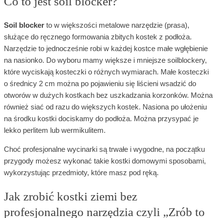
Co to jest soil blocker?
Soil blocker
to w większości metalowe narzędzie (prasa),
służące do ręcznego formowania zbitych kostek z podłoża.
Narzędzie to jednocześnie robi w każdej kostce małe wgłębienie
na nasionko. Do wyboru mamy większe i mniejsze soilblockery,
które wyciskają kosteczki o różnych wymiarach. Małe kosteczki
o średnicy 2 cm można po pojawieniu się liścieni wsadzić do
otworów w dużych kostkach bez uszkadzania korzonków. Można
również siać od razu do większych kostek. Nasiona po ułożeniu
na środku kostki dociskamy do podłoża. Można przysypać je
lekko perlitem lub wermikulitem.
Choć profesjonalne wycinarki są trwałe i wygodne, na początku
przygody możesz wykonać takie kostki domowymi sposobami,
wykorzystując przedmioty, które masz pod ręką.
Jak zrobić kostki ziemi bez
profesjonalnego narzędzia czyli „Zrób to