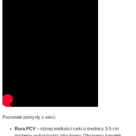
Pozostałe pomysły z sieci:
Rura PCV
– różnej wielkości rurki o średnicy 3-5 cm
możemy wykorzystać jako formy. Obcinamy kawałek