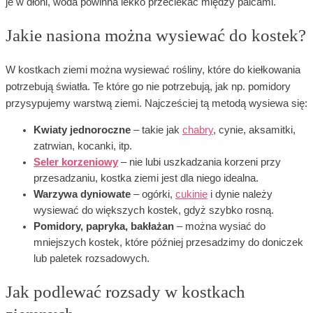
je w dłoni, woda powinna lekko przeciekać między palcami.
Jakie nasiona można wysiewać do kostek?
W kostkach ziemi można wysiewać rośliny, które do kiełkowania
potrzebują światła. Te które go nie potrzebują, jak np. pomidory
przysypujemy warstwą ziemi. Najcześciej tą metodą wysiewa się:
Kwiaty jednoroczne
– takie jak
chabry
, cynie, aksamitki,
zatrwian, kocanki, itp.
Seler korzeniowy
– nie lubi uszkadzania korzeni przy
przesadzaniu, kostka ziemi jest dla niego idealna.
Warzywa dyniowate
– ogórki,
cukinie
i dynie należy
wysiewać do większych kostek, gdyż szybko rosną.
Pomidory, papryka, bakłażan
– można wysiać do
mniejszych kostek, które później przesadzimy do doniczek
lub paletek rozsadowych.
Jak podlewać rozsady w kostkach