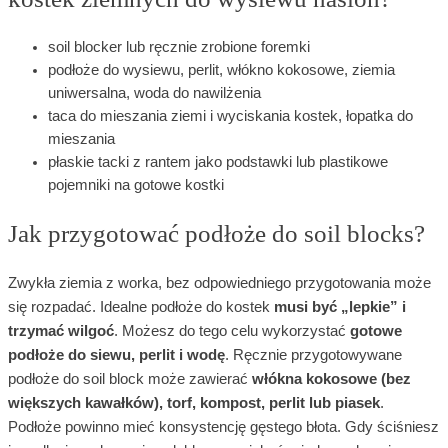
soil blocker lub ręcznie zrobione foremki
podłoże do wysiewu, perlit, włókno kokosowe, ziemia
uniwersalna, woda do nawilżenia
taca do mieszania ziemi i wyciskania kostek, łopatka do
mieszania
płaskie tacki z rantem jako podstawki lub plastikowe
pojemniki na gotowe kostki
Jak przygotować podłoże do soil blocks?
Zwykła ziemia z worka, bez odpowiedniego przygotowania może
się rozpadać. Idealne podłoże do kostek
musi być „lepkie” i
trzymać wilgoć
. Możesz do tego celu wykorzystać
gotowe
podłoże do siewu, perlit i wodę
. Ręcznie przygotowywane
podłoże do soil block może zawierać
włókna kokosowe (bez
większych kawałków), torf, kompost, perlit lub piasek
.
Podłoże powinno mieć konsystencję gęstego błota. Gdy ściśniesz