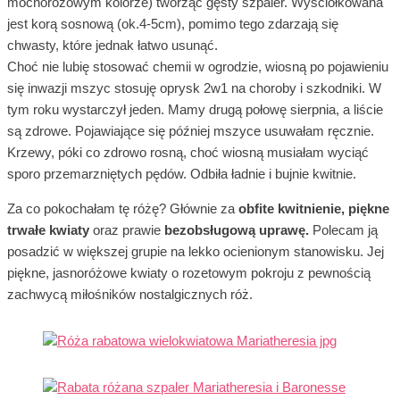
mocnoróżowym kolorze) tworząc gęsty szpaler. Wyściółkowana
jest korą sosnową (ok.4-5cm), pomimo tego zdarzają się
chwasty, które jednak łatwo usunąć.
Choć nie lubię stosować chemii w ogrodzie, wiosną po pojawieniu
się inwazji mszyc stosuję oprysk 2w1 na choroby i szkodniki. W
tym roku wystarczył jeden. Mamy drugą połowę sierpnia, a liście
są zdrowe. Pojawiające się później mszyce usuwałam ręcznie.
Krzewy, póki co zdrowo rosną, choć wiosną musiałam wyciąć
sporo przemarzniętych pędów. Odbiła ładnie i bujnie kwitnie.
Za co pokochałam tę różę? Głównie za
obfite kwitnienie, piękne
trwałe kwiaty
oraz prawie
bezobsługową uprawę.
Polecam ją
posadzić w większej grupie na lekko ocienionym stanowisku. Jej
piękne, jasnoróżowe kwiaty o rozetowym pokroju z pewnością
zachwycą miłośników nostalgicznych róż.