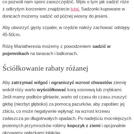
co pozwoli nam sporo zaoszczędzić. Wpis o tym jak sadzić róże
z odkrytym korzeniem znajdziecie
tutaj.
Sadzonki kupowane w
donicach możemy sadzić od późnej wiosny do jesieni.
Aby utworzyć gęsty szpaler, w rzędzie należy zachować odstępy
45-50cm.
Różę Mariatheresia możemy z powodzeniem
sadzić w
pojemnikach
na tarasach i balkonach.
Ściółkowanie rabaty różanej
Aby
zatrzymać wilgoć
i
ograniczyć wzrost chwastów
ziemię
wokół róży warto
wyściółkować
korą sosnową lub zrębkami.
Jeśli mamy podłoże gliniaste, warto od czasu do czasu zruszyć
glebę (niezbyt głęboko) za pomocą pazurków, aby zapobiec jej
zbiciu, co może negatywnie wpłynąć na wzrost krzewu
zwłaszcza po długotrwałych opadach. Po nadejściu mocniejszych
jesiennych przymrozków robimy
kopczyk z ziemi
i opcjonalnie
okrywamy gałązkami iglaków.