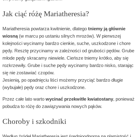
Jak ciąć różę Mariatheresia?
Mariatheresia powtarza kwitnienie, dlatego
tniemy ją głównie
wiosną
(w marcu po ustaniu silnych mrozów). W pierwszej
kolejności wycinamy bardzo cienkie, suche, uszkodzone i chore
pędy. Resztę przycinamy w zależności od grubości pędów. Grube
młode pędy skracamy niewiele. Cieńsze tniemy krótko, aby się
rozkrzewiły. Grube i suche pędy wycinamy bardzo nisko, starając
się nie zostawiać czopów.
Jesienią, po opadnięciu liści możemy przyciąć bardzo długie
(wybujałe) pędy oraz chore i uszkodzone.
Przez całe lato warto
wycinać przekwitłe kwiatostany
, ponieważ
pobudza to różę do zawiązywania nowych pąków.
Choroby i szkodniki
Według źródeł Mariatheresia jest średnioodporna na plamistość i