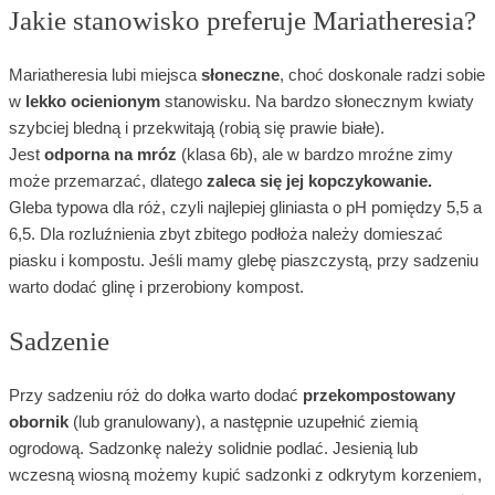
Jakie stanowisko preferuje Mariatheresia?
Mariatheresia lubi miejsca
słoneczne
, choć doskonale radzi sobie
w
lekko ocienionym
stanowisku. Na bardzo słonecznym kwiaty
szybciej bledną i przekwitają (robią się prawie białe).
Jest
odporna na mróz
(klasa 6b), ale w bardzo mroźne zimy
może przemarzać, dlatego
zaleca się jej kopczykowanie.
Gleba typowa dla róż, czyli najlepiej gliniasta o pH pomiędzy 5,5 a
6,5. Dla rozluźnienia zbyt zbitego podłoża należy domieszać
piasku i kompostu. Jeśli mamy glebę piaszczystą, przy sadzeniu
warto dodać glinę i przerobiony kompost.
Sadzenie
Przy sadzeniu róż do dołka warto dodać
przekompostowany
obornik
(lub granulowany), a następnie uzupełnić ziemią
ogrodową. Sadzonkę należy solidnie podlać. Jesienią lub
wczesną wiosną możemy kupić sadzonki z odkrytym korzeniem,