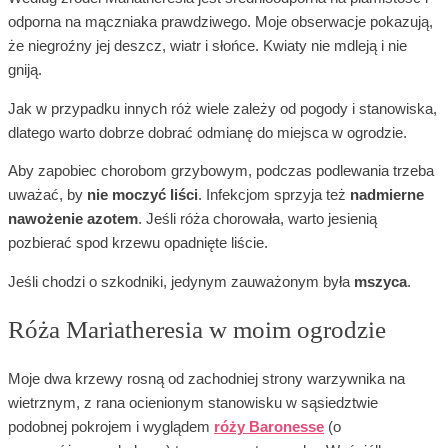
odporna na mączniaka prawdziwego. Moje obserwacje pokazują,
że niegroźny jej deszcz, wiatr i słońce. Kwiaty nie mdleją i nie
gniją.
Jak w przypadku innych róż wiele zależy od pogody i stanowiska,
dlatego warto dobrze dobrać odmianę do miejsca w ogrodzie.
Aby zapobiec chorobom grzybowym, podczas podlewania trzeba
uważać, by
nie moczyć liści
. Infekcjom sprzyja też
nadmierne
nawożenie azotem
. Jeśli róża chorowała, warto jesienią
pozbierać spod krzewu opadnięte liście.
Jeśli chodzi o szkodniki, jedynym zauważonym była
mszyca
.
Róża Mariatheresia w moim ogrodzie
Moje dwa krzewy rosną od zachodniej strony warzywnika na
wietrznym, z rana ocienionym stanowisku w sąsiedztwie
podobnej pokrojem i wyglądem
róży Baronesse
(o