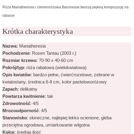
Róża Mariatheresia i ciemnoróżowa Baronesse tworzą piękną kompozycję na
rabacie
Krótka charakterystyka
Nazwa:
Mariatheresia
Pochodzenie
: Rosen Tantau (2003 r.)
Rozmiar
krzewu
: 70-90 x 40-60 cm
Pokrój/typ
: róża rabatowa (wielokwiatowa)
Opis kwiatów
: bardzo pełne, ćwierćrozetowe, zebrane w
kwiatostany, średnica 6-8 cm, kolor pasteloworóżowy
Zapach
: delikatny
Powtarza kwitnienie:
tak
Zdrowotność
: 4/5
Mrozoodporność
: 4/5
Stanowisko
: słoneczne, najlepiej lekko ocienione, gleba
przeciętna ogrodowa, umiarkowanie wilgotna
Kolce
: średnia ilość