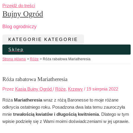
Przejdź do treści
Bujny Ogród
Blog ogrodniczy
KATEGORIE
KATEGORIE
Sklep
Strona główna
Róże
Róża rabatowa Mariatheresia
Róża rabatowa Mariatheresia
Przez
Kasia Bujny Ogród
/
Róże
,
Krzewy
/
19 sierpnia 2022
Róża
Mariatheresia
wraz z różą Baronesse to moje różane
odkrycia ostatniego roku. Posadzona dwa lata temu zauroczyła
mnie
trwałością kwiatów i długością kwitnienia
. Dlatego w tym
wpisie podzielę się z Wami moimi doświadczeniami w jej uprawie.