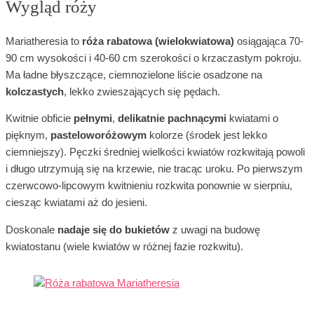
Wygląd róży
Mariatheresia to
róża rabatowa (wielokwiatowa)
osiągająca 70-
90 cm wysokości i 40-60 cm szerokości o krzaczastym pokroju.
Ma ładne błyszczące, ciemnozielone liście osadzone na
kolczastych
, lekko zwieszających się pędach.
Kwitnie obficie
pełnymi
,
delikatnie pachnącymi
kwiatami o
pięknym,
pasteloworóżowym
kolorze (środek jest lekko
ciemniejszy). Pęczki średniej wielkości kwiatów rozkwitają powoli
i długo utrzymują się na krzewie, nie tracąc uroku. Po pierwszym
czerwcowo-lipcowym kwitnieniu rozkwita ponownie w sierpniu,
ciesząc kwiatami aż do jesieni.
Doskonale
nadaje się do bukietów
z uwagi na budowę
kwiatostanu (wiele kwiatów w różnej fazie rozkwitu).