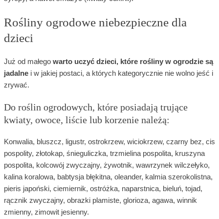
Rośliny ogrodowe niebezpieczne dla
dzieci
Już od małego
warto uczyć dzieci, które rośliny w ogrodzie są
jadalne
i w jakiej postaci, a których kategorycznie nie wolno jeść i
zrywać.
Do roślin ogrodowych, które posiadają trujące
kwiaty, owoce, liście lub korzenie należą:
Konwalia, bluszcz, ligustr, ostrokrzew, wiciokrzew, czarny bez, cis
pospolity, złotokap, śnieguliczka, trzmielina pospolita, kruszyna
pospolita, kolcowój zwyczajny, żywotnik, wawrzynek wilczełyko,
kalina koralowa, babtysja błękitna, oleander, kalmia szerokolistna,
pieris japoński, ciemiernik, ostróżka, naparstnica, bieluń, tojad,
rącznik zwyczajny, obrazki plamiste, glorioza, agawa, winnik
zmienny, zimowit jesienny.