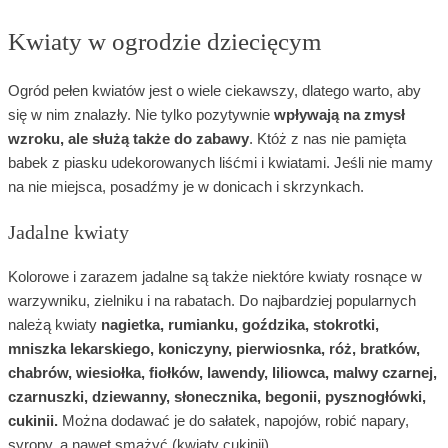
Kwiaty w ogrodzie dziecięcym
Ogród pełen kwiatów jest o wiele ciekawszy, dlatego warto, aby
się w nim znalazły. Nie tylko pozytywnie
wpływają na zmysł
wzroku, ale służą także do zabawy
. Któż z nas nie pamięta
babek z piasku udekorowanych liśćmi i kwiatami. Jeśli nie mamy
na nie miejsca, posadźmy je w donicach i skrzynkach.
Jadalne kwiaty
Kolorowe i zarazem jadalne są także niektóre kwiaty rosnące w
warzywniku, zielniku i na rabatach. Do najbardziej popularnych
należą kwiaty
nagietka, rumianku, goździka, stokrotki,
mniszka lekarskiego, koniczyny, pierwiosnka, róż, bratków,
chabrów, wiesiołka, fiołków, lawendy, liliowca, malwy czarnej,
czarnuszki, dziewanny, słonecznika, begonii, pysznogłówki,
cukinii.
Można dodawać je do sałatek, napojów, robić napary,
syropy, a nawet smażyć (kwiaty cukinii).