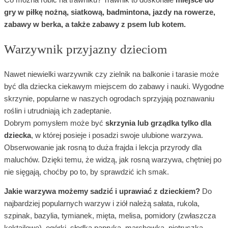
Co można robić na trawniku? Trawnik to doskonałe
miejsce do
gry w piłkę nożną, siatkową, badmintona, jazdy na rowerze,
zabawy w berka, a także zabawy z psem lub kotem.
Warzywnik przyjazny dzieciom
Nawet niewielki warzywnik czy zielnik na balkonie i tarasie może
być dla dziecka ciekawym miejscem do zabawy i nauki. Wygodne
skrzynie, popularne w naszych ogrodach sprzyjają poznawaniu
roślin i utrudniają ich zadeptanie.
Dobrym pomysłem może być
skrzynia lub grządka tylko dla
dziecka
, w której posieje i posadzi swoje ulubione warzywa.
Obserwowanie jak rosną to duża frajda i lekcja przyrody dla
maluchów. Dzięki temu, że widzą, jak rosną warzywa, chętniej po
nie sięgają, choćby po to, by sprawdzić ich smak.
Jakie warzywa możemy sadzić i uprawiać z dzieckiem?
Do
najbardziej popularnych warzyw i ziół należą sałata, rukola,
szpinak, bazylia, tymianek, mięta, melisa, pomidory (zwłaszcza