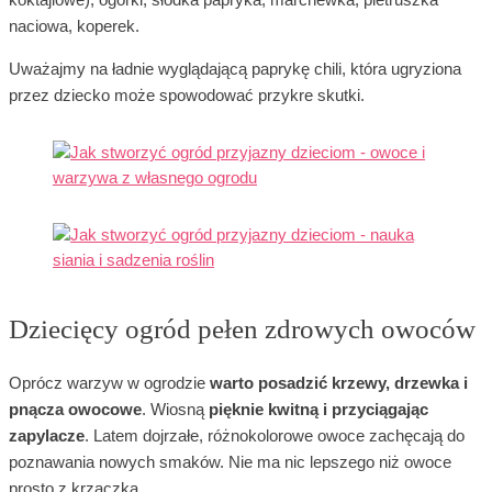
koktajlowe), ogórki, słodka papryka, marchewka, pietruszka
naciowa, koperek.
Uważajmy na ładnie wyglądającą paprykę chili, która ugryziona
przez dziecko może spowodować przykre skutki.
Dziecięcy ogród pełen zdrowych owoców
Oprócz warzyw w ogrodzie
warto posadzić krzewy, drzewka i
pnącza owocowe
. Wiosną
pięknie kwitną i przyciągając
zapylacze
. Latem dojrzałe, różnokolorowe owoce zachęcają do
poznawania nowych smaków. Nie ma nic lepszego niż owoce
prosto z krzaczka.