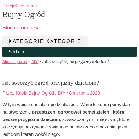
Przejdź do treści
Bujny Ogród
Blog ogrodniczy
KATEGORIE
KATEGORIE
Sklep
Strona główna
DIY
Jak stworzyć ogród przyjazny dzieciom?
Jak stworzyć ogród przyjazny dzieciom?
Przez
Kasia Bujny Ogród
/
DIY
/
8 sierpnia 2023
W tym wpisie chciałam podzielić się z Wami kilkoma pomysłami
na stworzenie
przestrzeni ogrodowej pełnej zieleni, która
będzie przyjazna dzieciom
, zwłaszcza tym mniejszym, które
zaczynają odkrywanie świata od najbliższego otoczenia, jakim
jest dom i teren wokół niego.